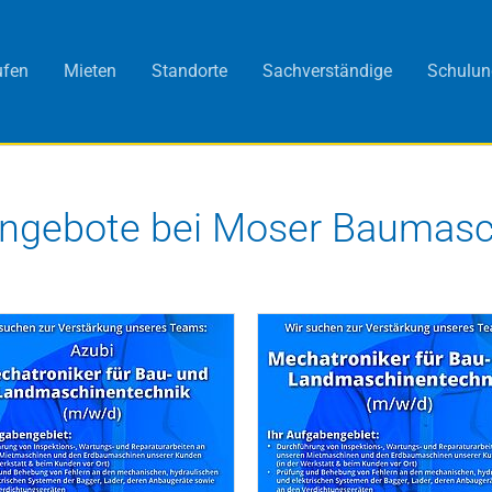
ufen
Mieten
Standorte
Sachverständige
Schulun
angebote bei Moser Baumasch